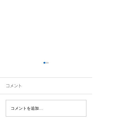
コメント
沖縄ジャングリ
コメントを追加…
【年末年始休業のお知ら
せ】