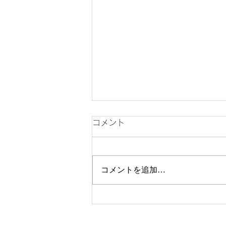
コメント
コメントを追加…
【冨士トラベル石川破産開始
報道について】