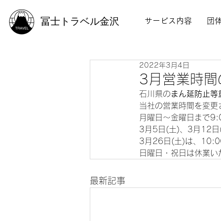
冨士トラベル金沢
サービス内容
団
2022年3月4日
3月営業時間
石川県の
まん延防止等
当社の営業時間を変更
月曜日～金曜日まで9:00
3月5日(土)、3月12
3月26日(土)は、10:0
日曜日・祝日は休業い
最新記事