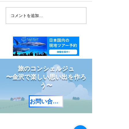
沖縄ジャングリ
コメントを追加…
【年末年始休業のお知ら
せ】
旅のコンシェルジュ
〜金沢で楽しい思い出を作ろ
う〜
お問い合わせ