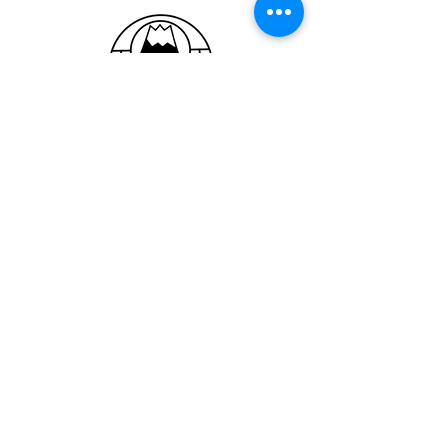
旅の総合コンシェルジュ
Travel Kanazawa Co.,Ltd
株式会社冨士トラベル金沢
TEL：076-252-6668
FAX：
076-252-6669
住所：〒920-0841石川県金沢市浅野本町二150