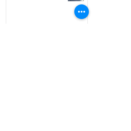
1
/
8
旅の総合コンシェルジュ
Travel Kanazawa Co.,Ltd
株式会社冨士トラベル金沢
TEL：076-252-6668
FAX：
076-252-6669