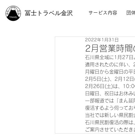
冨士トラベル金沢
サービス内容
団
2022年1月31日
2月営業時間
石川県全域に1月27日
適用されたのに伴い、
月曜日から金曜日の平日
2月5日(土)、2月12
2月26日(土)は、10:
日曜日、祝日はお休みい
一部報道では「まん延
復活するよう伺ってお
当社では新しい県民割
石川県民割復活の際は
ご案内させていただき