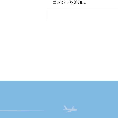
コメントを追加…
【冨士トラベル石川破産開始
報道について】