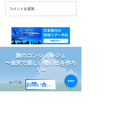
沖縄ジャングリ
コメントを追加…
【年末年始休業のお知ら
せ】
旅のコンシェルジュ
〜金沢で楽しい思い出を作ろ
う〜
お問い合わせ