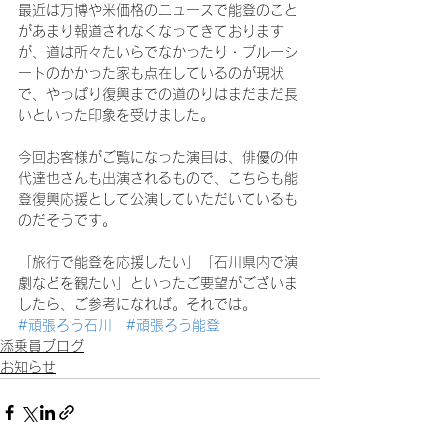
最近は万博や米価格のニュースで能登のこと
があまり報道されなくなってきております
が、道は所々たいらでなかったり・ブルーシ
ートのかかった家も点在しているのが現状
で、やっぱり復興までの道のりはまだまだ長
いといった印象を受けました。
今回お客様がご覧になった演目は、俳優の仲
代達也さんも出演されるもので、こちらも能
登復興応援として公演していただいているも
のだそうです。
「旅行で能登を応援したい」「石川県内で演
劇などを観たい」といったご要望がございま
したら、ご参考になれば。それでは。
#頑張ろう石川
#頑張ろう能登
添乗員ブログ
お知らせ